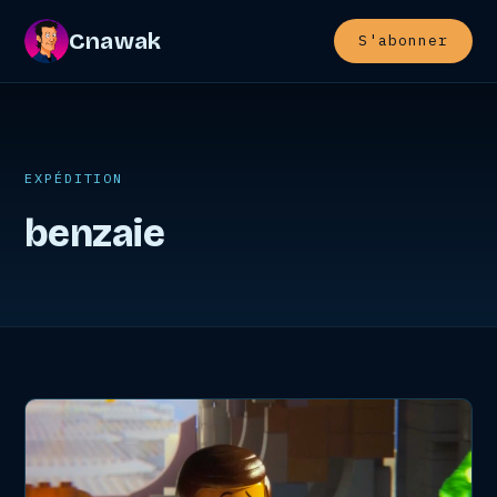
Cnawak
S'abonner
EXPÉDITION
benzaie